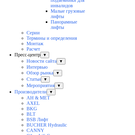
подъемники для
инвалидов
Малые грузовые
лифты
Панорамные
лифты
Серии
Термины и определения
Монтаж
Расчет
Пресс-центр
▼
Новости сайта
▼
Интервью
Обзор рынка
▼
Статьи
▼
Мероприятия
▼
Производители
▼
AH & MET
AXEL
BKG
BLT
BSB Лифт
BUCHER Hydraulic
CANNY