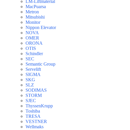
LM-Liftmaterial
MacPuarsa
Metron
Mitsubishi
Monitor
Nippon Elevator
NOVA
OMER
ORONA
OTIS
Schindler
SEC
Semantic Group
Servelift
SIGMA
SKG
SLZ
SODIMAS
STORM
SJEC
ThyssenKrupp
Toshiba
TRESA
VESTNER
Wellmaks