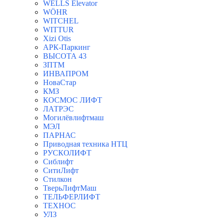
WELLS Elevator
WÖHR
WITCHEL
WITTUR
Xizi Otis
АРК-Паркинг
ВЫСОТА 43
ЗПТМ
ИНВАПРОМ
НоваСтар
КМЗ
КОСМОС ЛИФТ
ЛАТРЭС
Могилёвлифтмаш
МЭЛ
ПАРНАС
Приводная техника НТЦ
РУСКОЛИФТ
Сиблифт
СитиЛифт
Стилкон
ТверьЛифтМаш
ТЕЛЬФЕРЛИФТ
ТЕХНОС
УЛЗ