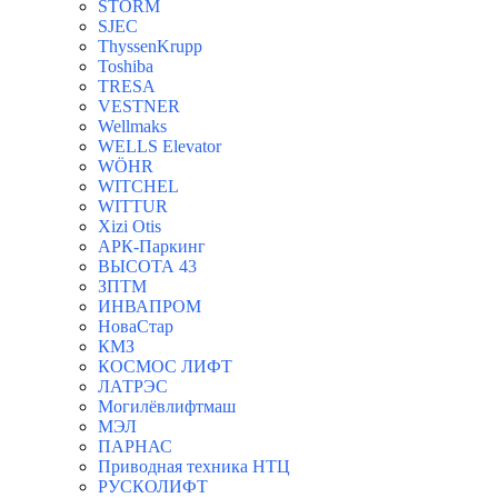
STORM
SJEC
ThyssenKrupp
Toshiba
TRESA
VESTNER
Wellmaks
WELLS Elevator
WÖHR
WITCHEL
WITTUR
Xizi Otis
АРК-Паркинг
ВЫСОТА 43
ЗПТМ
ИНВАПРОМ
НоваСтар
КМЗ
КОСМОС ЛИФТ
ЛАТРЭС
Могилёвлифтмаш
МЭЛ
ПАРНАС
Приводная техника НТЦ
РУСКОЛИФТ