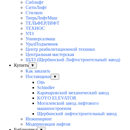
Сиблифт
СитиЛифт
Стилкон
ТверьЛифтМаш
ТЕЛЬФЕРЛИФТ
ТЕХНОС
УЛЗ
Универсалмаш
УралПодъемник
Центр реабилитационной техники
Центральная мастерская
ЩЛЗ (Щербинский Лифтостроительный завод)
Купить
▼
Как заказать
Поставщики
▼
Otis
Schindler
Карачаровский механический завод
KOYO ELEVATOR
Могилевский завод лифтового
машиностроения
Щербинский лифтостроительный завод
Инжиниринг
Модернизация лифтов
Библиотека
▼