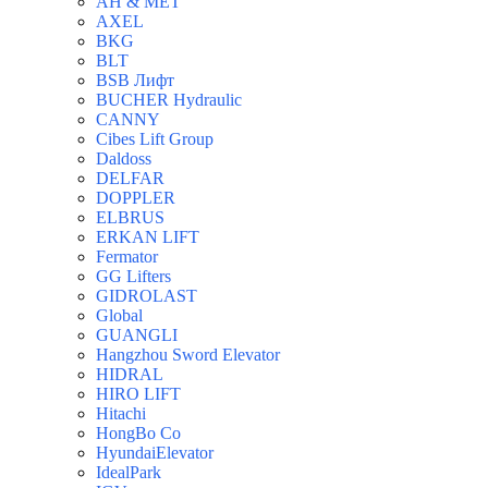
AH & MET
AXEL
BKG
BLT
BSB Лифт
BUCHER Hydraulic
CANNY
Cibes Lift Group
Daldoss
DELFAR
DOPPLER
ELBRUS
ERKAN LIFT
Fermator
GG Lifters
GIDROLAST
Global
GUANGLI
Hangzhou Sword Elevator
HIDRAL
HIRO LIFT
Hitachi
HongBo Co
HyundaiElevator
IdealPark