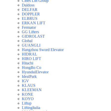
Cibes Lift Group
Daldoss
DELFAR
DOPPLER
ELBRUS
ERKAN LIFT
Fermator
GG Lifters
GIDROLAST
Global
GUANGLI
Hangzhou Sword Elevator
HIDRAL
HIRO LIFT
Hitachi
HongBo Co
HyundaiElevator
IdealPark
IGV
KLAUS
KLEEMAN
KONE
KOYO
Liftup
LiftingItalia