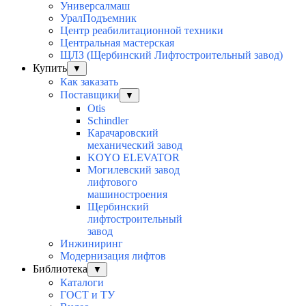
Универсалмаш
УралПодъемник
Центр реабилитационной техники
Центральная мастерская
ЩЛЗ (Щербинский Лифтостроительный завод)
Купить
▼
Как заказать
Поставщики
▼
Otis
Schindler
Карачаровский
механический завод
KOYO ELEVATOR
Могилевский завод
лифтового
машиностроения
Щербинский
лифтостроительный
завод
Инжиниринг
Модернизация лифтов
Библиотека
▼
Каталоги
ГОСТ и ТУ