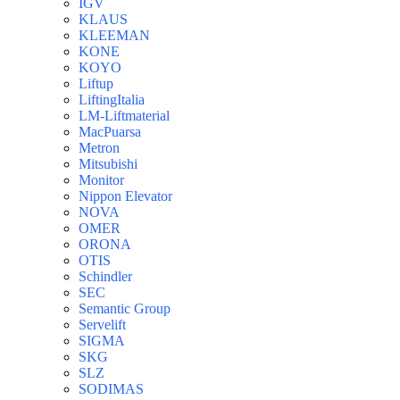
IGV
KLAUS
KLEEMAN
KONE
KOYO
Liftup
LiftingItalia
LM-Liftmaterial
MacPuarsa
Metron
Mitsubishi
Monitor
Nippon Elevator
NOVA
OMER
ORONA
OTIS
Schindler
SEC
Semantic Group
Servelift
SIGMA
SKG
SLZ
SODIMAS