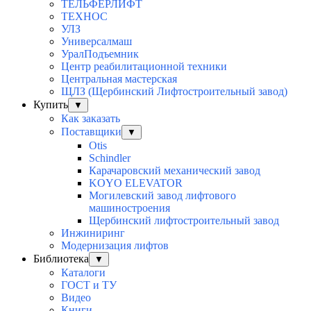
ТЕЛЬФЕРЛИФТ
ТЕХНОС
УЛЗ
Универсалмаш
УралПодъемник
Центр реабилитационной техники
Центральная мастерская
ЩЛЗ (Щербинский Лифтостроительный завод)
Купить
▼
Как заказать
Поставщики
▼
Otis
Schindler
Карачаровский механический завод
KOYO ELEVATOR
Могилевский завод лифтового
машиностроения
Щербинский лифтостроительный завод
Инжиниринг
Модернизация лифтов
Библиотека
▼
Каталоги
ГОСТ и ТУ
Видео
Книги