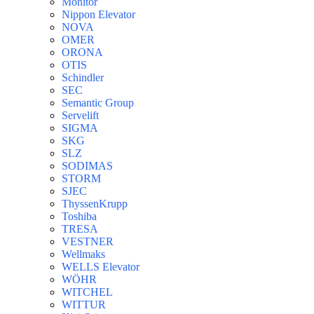
Monitor
Nippon Elevator
NOVA
OMER
ORONA
OTIS
Schindler
SEC
Semantic Group
Servelift
SIGMA
SKG
SLZ
SODIMAS
STORM
SJEC
ThyssenKrupp
Toshiba
TRESA
VESTNER
Wellmaks
WELLS Elevator
WÖHR
WITCHEL
WITTUR