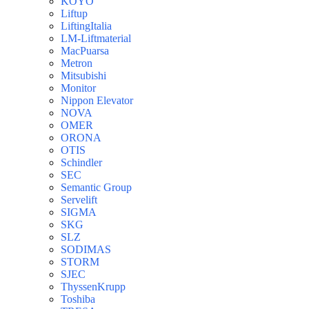
KOYO
Liftup
LiftingItalia
LM-Liftmaterial
MacPuarsa
Metron
Mitsubishi
Monitor
Nippon Elevator
NOVA
OMER
ORONA
OTIS
Schindler
SEC
Semantic Group
Servelift
SIGMA
SKG
SLZ
SODIMAS
STORM
SJEC
ThyssenKrupp
Toshiba