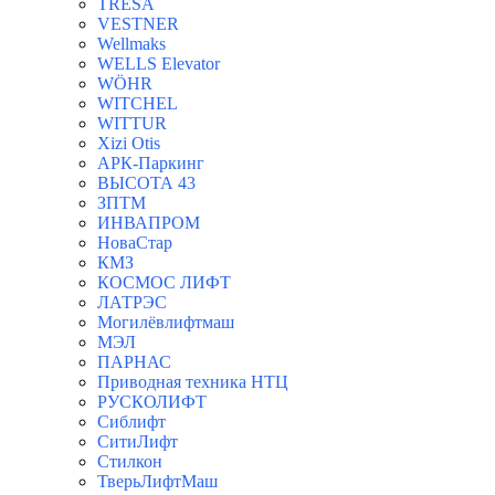
TRESA
VESTNER
Wellmaks
WELLS Elevator
WÖHR
WITCHEL
WITTUR
Xizi Otis
АРК-Паркинг
ВЫСОТА 43
ЗПТМ
ИНВАПРОМ
НоваСтар
КМЗ
КОСМОС ЛИФТ
ЛАТРЭС
Могилёвлифтмаш
МЭЛ
ПАРНАС
Приводная техника НТЦ
РУСКОЛИФТ
Сиблифт
СитиЛифт
Стилкон
ТверьЛифтМаш