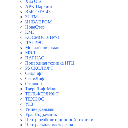
Xizi Otis
АРК-Паркинг
ВЫСОТА 43
ЗПТМ
ИНВАПРОМ
НоваСтар
КМЗ
КОСМОС ЛИФТ
ЛАТРЭС
Могилёвлифтмаш
МЭЛ
ПАРНАС
Приводная техника НТЦ
РУСКОЛИФТ
Сиблифт
СитиЛифт
Стилкон
ТверьЛифтМаш
ТЕЛЬФЕРЛИФТ
ТЕХНОС
УЛЗ
Универсалмаш
УралПодъемник
Центр реабилитационной техники
Центральная мастерская