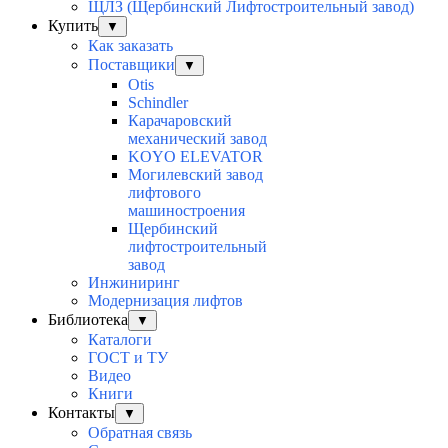
ЩЛЗ (Щербинский Лифтостроительный завод)
Купить
▼
Как заказать
Поставщики
▼
Otis
Schindler
Карачаровский
механический завод
KOYO ELEVATOR
Могилевский завод
лифтового
машиностроения
Щербинский
лифтостроительный
завод
Инжиниринг
Модернизация лифтов
Библиотека
▼
Каталоги
ГОСТ и ТУ
Видео
Книги
Контакты
▼
Обратная связь