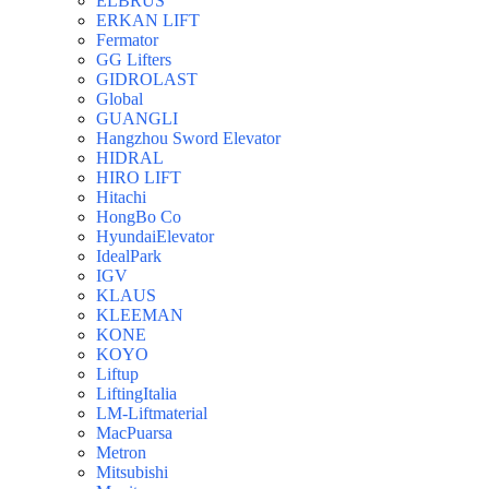
ELBRUS
ERKAN LIFT
Fermator
GG Lifters
GIDROLAST
Global
GUANGLI
Hangzhou Sword Elevator
HIDRAL
HIRO LIFT
Hitachi
HongBo Co
HyundaiElevator
IdealPark
IGV
KLAUS
KLEEMAN
KONE
KOYO
Liftup
LiftingItalia
LM-Liftmaterial
MacPuarsa
Metron
Mitsubishi