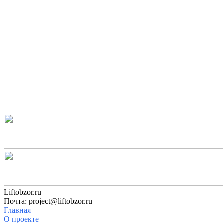
Liftobzor.ru
Почта: project@liftobzor.ru
Главная
О проекте