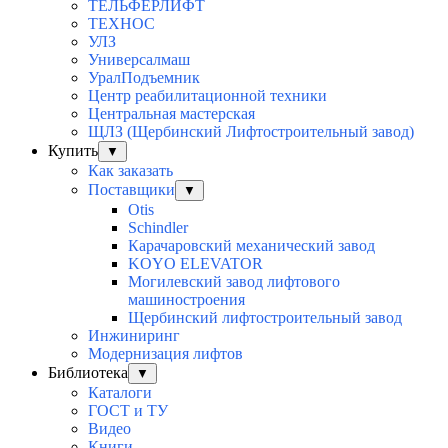
ТЕЛЬФЕРЛИФТ
ТЕХНОС
УЛЗ
Универсалмаш
УралПодъемник
Центр реабилитационной техники
Центральная мастерская
ЩЛЗ (Щербинский Лифтостроительный завод)
Купить
▼
Как заказать
Поставщики
▼
Otis
Schindler
Карачаровский механический завод
KOYO ELEVATOR
Могилевский завод лифтового
машиностроения
Щербинский лифтостроительный завод
Инжиниринг
Модернизация лифтов
Библиотека
▼
Каталоги
ГОСТ и ТУ
Видео
Книги