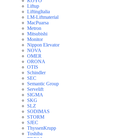
KOYO
Liftup
LiftingItalia
LM-Liftmaterial
MacPuarsa
Metron
Mitsubishi
Monitor
Nippon Elevator
NOVA
OMER
ORONA
OTIS
Schindler
SEC
Semantic Group
Servelift
SIGMA
SKG
SLZ
SODIMAS
STORM
SJEC
ThyssenKrupp
Toshiba