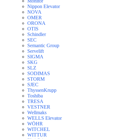
Monitor
Nippon Elevator
NOVA
OMER
ORONA
OTIS
Schindler
SEC
Semantic Group
Servelift
SIGMA
SKG
SLZ
SODIMAS
STORM
SJEC
ThyssenKrupp
Toshiba
TRESA
VESTNER
Wellmaks
WELLS Elevator
WÖHR
WITCHEL
WITTUR