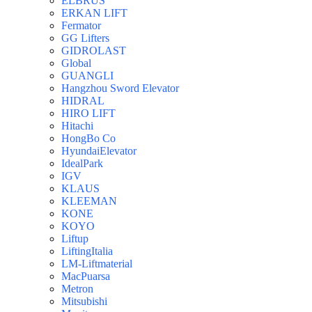
ELBRUS
ERKAN LIFT
Fermator
GG Lifters
GIDROLAST
Global
GUANGLI
Hangzhou Sword Elevator
HIDRAL
HIRO LIFT
Hitachi
HongBo Co
HyundaiElevator
IdealPark
IGV
KLAUS
KLEEMAN
KONE
KOYO
Liftup
LiftingItalia
LM-Liftmaterial
MacPuarsa
Metron
Mitsubishi