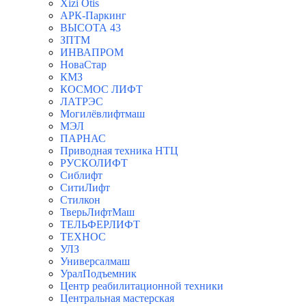
Xizi Otis
АРК-Паркинг
ВЫСОТА 43
ЗПТМ
ИНВАПРОМ
НоваСтар
КМЗ
КОСМОС ЛИФТ
ЛАТРЭС
Могилёвлифтмаш
МЭЛ
ПАРНАС
Приводная техника НТЦ
РУСКОЛИФТ
Сиблифт
СитиЛифт
Стилкон
ТверьЛифтМаш
ТЕЛЬФЕРЛИФТ
ТЕХНОС
УЛЗ
Универсалмаш
УралПодъемник
Центр реабилитационной техники
Центральная мастерская