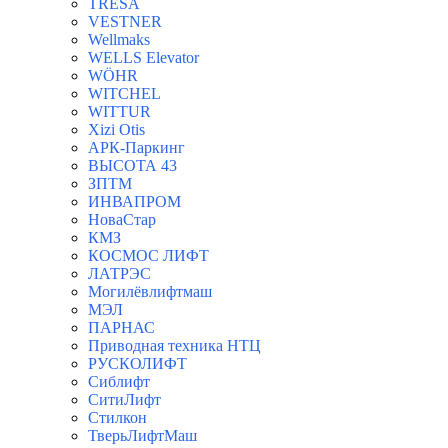
TRESA
VESTNER
Wellmaks
WELLS Elevator
WÖHR
WITCHEL
WITTUR
Xizi Otis
АРК-Паркинг
ВЫСОТА 43
ЗПТМ
ИНВАПРОМ
НоваСтар
КМЗ
КОСМОС ЛИФТ
ЛАТРЭС
Могилёвлифтмаш
МЭЛ
ПАРНАС
Приводная техника НТЦ
РУСКОЛИФТ
Сиблифт
СитиЛифт
Стилкон
ТверьЛифтМаш