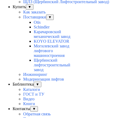
ЩЛЗ (Щербинский Лифтостроительный завод)
Купить
▼
Как заказать
Поставщики
▼
Otis
Schindler
Карачаровский
механический завод
KOYO ELEVATOR
Могилевский завод
лифтового
машиностроения
Щербинский
лифтостроительный
завод
Инжиниринг
Модернизация лифтов
Библиотека
▼
Каталоги
ГОСТ и ТУ
Видео
Книги
Контакты
▼
Обратная связь