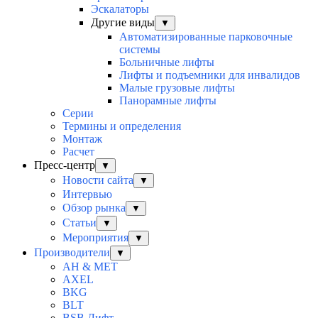
Эскалаторы
Другие виды
▼
Автоматизированные парковочные
системы
Больничные лифты
Лифты и подъемники для инвалидов
Малые грузовые лифты
Панорамные лифты
Серии
Термины и определения
Монтаж
Расчет
Пресс-центр
▼
Новости сайта
▼
Интервью
Обзор рынка
▼
Статьи
▼
Мероприятия
▼
Производители
▼
AH & MET
AXEL
BKG
BLT
BSB Лифт