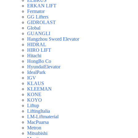
ELBRUS
ERKAN LIFT
Fermator
GG Lifters
GIDROLAST
Global
GUANGLI
Hangzhou Sword Elevator
HIDRAL
HIRO LIFT
Hitachi
HongBo Co
HyundaiElevator
IdealPark
IGV
KLAUS
KLEEMAN
KONE
KOYO
Liftup
LiftingItalia
LM-Liftmaterial
MacPuarsa
Metron
Mitsubishi