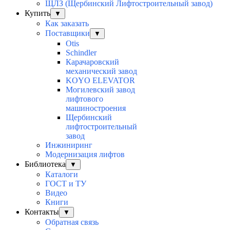
ЩЛЗ (Щербинский Лифтостроительный завод)
Купить
▼
Как заказать
Поставщики
▼
Otis
Schindler
Карачаровский
механический завод
KOYO ELEVATOR
Могилевский завод
лифтового
машиностроения
Щербинский
лифтостроительный
завод
Инжиниринг
Модернизация лифтов
Библиотека
▼
Каталоги
ГОСТ и ТУ
Видео
Книги
Контакты
▼
Обратная связь