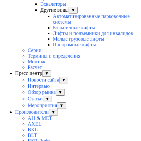
Эскалаторы
Другие виды
▼
Автоматизированные парковочные
системы
Больничные лифты
Лифты и подъемники для инвалидов
Малые грузовые лифты
Панорамные лифты
Серии
Термины и определения
Монтаж
Расчет
Пресс-центр
▼
Новости сайта
▼
Интервью
Обзор рынка
▼
Статьи
▼
Мероприятия
▼
Производители
▼
AH & MET
AXEL
BKG
BLT
BSB Лифт