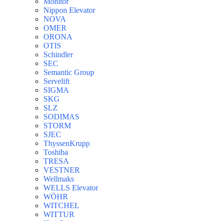
Monitor
Nippon Elevator
NOVA
OMER
ORONA
OTIS
Schindler
SEC
Semantic Group
Servelift
SIGMA
SKG
SLZ
SODIMAS
STORM
SJEC
ThyssenKrupp
Toshiba
TRESA
VESTNER
Wellmaks
WELLS Elevator
WÖHR
WITCHEL
WITTUR