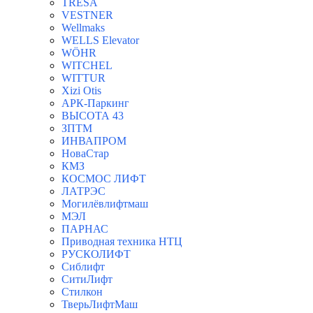
TRESA
VESTNER
Wellmaks
WELLS Elevator
WÖHR
WITCHEL
WITTUR
Xizi Otis
АРК-Паркинг
ВЫСОТА 43
ЗПТМ
ИНВАПРОМ
НоваСтар
КМЗ
КОСМОС ЛИФТ
ЛАТРЭС
Могилёвлифтмаш
МЭЛ
ПАРНАС
Приводная техника НТЦ
РУСКОЛИФТ
Сиблифт
СитиЛифт
Стилкон
ТверьЛифтМаш