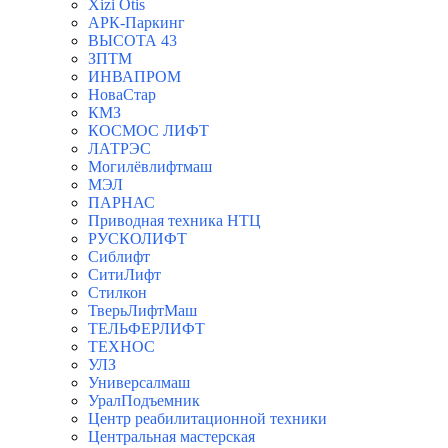
Xizi Otis
АРК-Паркинг
ВЫСОТА 43
ЗПТМ
ИНВАПРОМ
НоваСтар
КМЗ
КОСМОС ЛИФТ
ЛАТРЭС
Могилёвлифтмаш
МЭЛ
ПАРНАС
Приводная техника НТЦ
РУСКОЛИФТ
Сиблифт
СитиЛифт
Стилкон
ТверьЛифтМаш
ТЕЛЬФЕРЛИФТ
ТЕХНОС
УЛЗ
Универсалмаш
УралПодъемник
Центр реабилитационной техники
Центральная мастерская