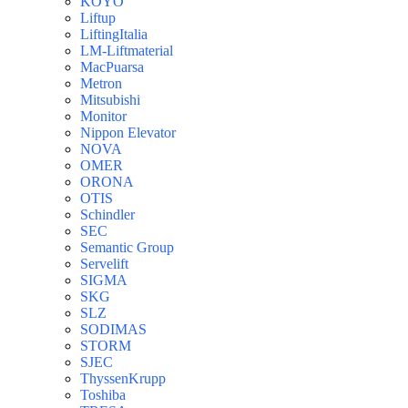
KOYO
Liftup
LiftingItalia
LM-Liftmaterial
MacPuarsa
Metron
Mitsubishi
Monitor
Nippon Elevator
NOVA
OMER
ORONA
OTIS
Schindler
SEC
Semantic Group
Servelift
SIGMA
SKG
SLZ
SODIMAS
STORM
SJEC
ThyssenKrupp
Toshiba