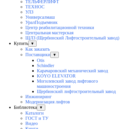
ТЕЛЬФЕРЛИФТ
ТЕХНОС
УЛЗ
Универсалмаш
УралПодъемник
Центр реабилитационной техники
Центральная мастерская
ЩЛЗ (Щербинский Лифтостроительный завод)
Купить
▼
Как заказать
Поставщики
▼
Otis
Schindler
Карачаровский механический завод
KOYO ELEVATOR
Могилевский завод лифтового
машиностроения
Щербинский лифтостроительный завод
Инжиниринг
Модернизация лифтов
Библиотека
▼
Каталоги
ГОСТ и ТУ
Видео
Книги