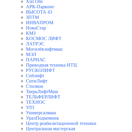
Xizi Otis
АРК-Паркинг
ВЫСОТА 43
ЗПТМ
ИНВАПРОМ
НоваСтар
КМЗ
КОСМОС ЛИФТ
ЛАТРЭС
Могилёвлифтмаш
МЭЛ
ПАРНАС
Приводная техника НТЦ
РУСКОЛИФТ
Сиблифт
СитиЛифт
Стилкон
ТверьЛифтМаш
ТЕЛЬФЕРЛИФТ
ТЕХНОС
УЛЗ
Универсалмаш
УралПодъемник
Центр реабилитационной техники
Центральная мастерская