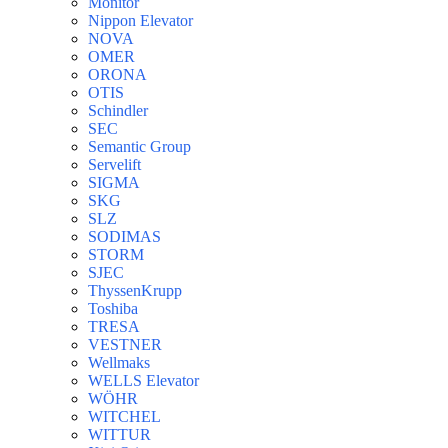
Monitor
Nippon Elevator
NOVA
OMER
ORONA
OTIS
Schindler
SEC
Semantic Group
Servelift
SIGMA
SKG
SLZ
SODIMAS
STORM
SJEC
ThyssenKrupp
Toshiba
TRESA
VESTNER
Wellmaks
WELLS Elevator
WÖHR
WITCHEL
WITTUR