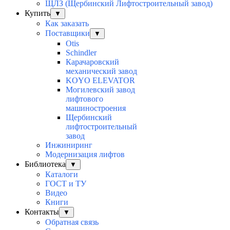
ЩЛЗ (Щербинский Лифтостроительный завод)
Купить
▼
Как заказать
Поставщики
▼
Otis
Schindler
Карачаровский
механический завод
KOYO ELEVATOR
Могилевский завод
лифтового
машиностроения
Щербинский
лифтостроительный
завод
Инжиниринг
Модернизация лифтов
Библиотека
▼
Каталоги
ГОСТ и ТУ
Видео
Книги
Контакты
▼
Обратная связь