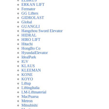
ELBRUS
ERKAN LIFT
Fermator
GG Lifters
GIDROLAST
Global
GUANGLI
Hangzhou Sword Elevator
HIDRAL
HIRO LIFT
Hitachi
HongBo Co
HyundaiElevator
IdealPark
IGV
KLAUS
KLEEMAN
KONE
KOYO
Liftup
LiftingItalia
LM-Liftmaterial
MacPuarsa
Metron
Mitsubishi