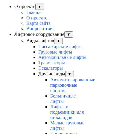
О проекте
▼
Главная
О проекте
Карта сайта
Вопрос-ответ
Лифтовое оборудование
▼
Виды лифтов
▼
Пассажирские лифты
Грузовые лифты
Автомобильные лифты
Траволаторы
Эскалаторы
Другие виды
▼
Автоматизированные
парковочные
системы
Больничные
лифты
Лифты и
подъемники для
инвалидов
Малые грузовые
лифты
Панорамные