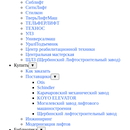
Сиблифт
СитиЛифт
Стилкон
ТверьЛифтМаш
ТЕЛЬФЕРЛИФТ
ТЕХНОС
УЛЗ
Универсалмаш
УралПодъемник
Центр реабилитационной техники
Центральная мастерская
ЩЛЗ (Щербинский Лифтостроительный завод)
Купить
▼
Как заказать
Поставщики
▼
Otis
Schindler
Карачаровский механический завод
KOYO ELEVATOR
Могилевский завод лифтового
машиностроения
Щербинский лифтостроительный завод
Инжиниринг
Модернизация лифтов
Библиотека
▼