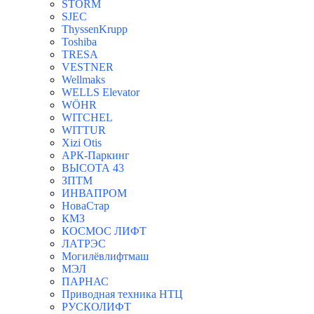
STORM
SJEC
ThyssenKrupp
Toshiba
TRESA
VESTNER
Wellmaks
WELLS Elevator
WÖHR
WITCHEL
WITTUR
Xizi Otis
АРК-Паркинг
ВЫСОТА 43
ЗПТМ
ИНВАПРОМ
НоваСтар
КМЗ
КОСМОС ЛИФТ
ЛАТРЭС
Могилёвлифтмаш
МЭЛ
ПАРНАС
Приводная техника НТЦ
РУСКОЛИФТ