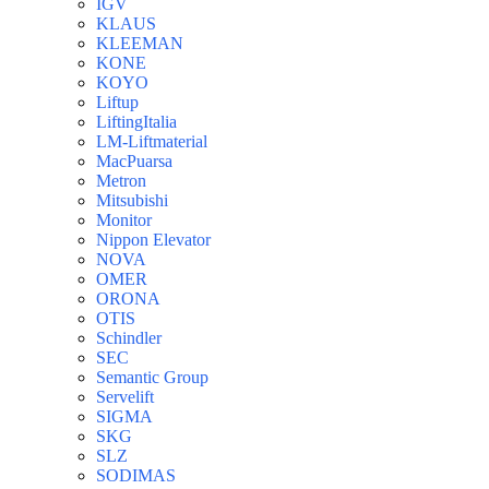
IGV
KLAUS
KLEEMAN
KONE
KOYO
Liftup
LiftingItalia
LM-Liftmaterial
MacPuarsa
Metron
Mitsubishi
Monitor
Nippon Elevator
NOVA
OMER
ORONA
OTIS
Schindler
SEC
Semantic Group
Servelift
SIGMA
SKG
SLZ
SODIMAS