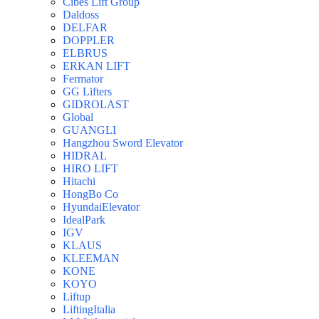
Cibes Lift Group
Daldoss
DELFAR
DOPPLER
ELBRUS
ERKAN LIFT
Fermator
GG Lifters
GIDROLAST
Global
GUANGLI
Hangzhou Sword Elevator
HIDRAL
HIRO LIFT
Hitachi
HongBo Co
HyundaiElevator
IdealPark
IGV
KLAUS
KLEEMAN
KONE
KOYO
Liftup
LiftingItalia