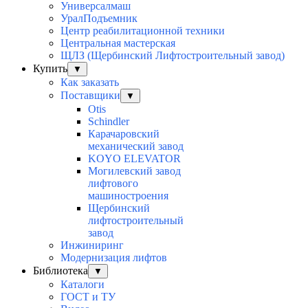
Универсалмаш
УралПодъемник
Центр реабилитационной техники
Центральная мастерская
ЩЛЗ (Щербинский Лифтостроительный завод)
Купить
▼
Как заказать
Поставщики
▼
Otis
Schindler
Карачаровский
механический завод
KOYO ELEVATOR
Могилевский завод
лифтового
машиностроения
Щербинский
лифтостроительный
завод
Инжиниринг
Модернизация лифтов
Библиотека
▼
Каталоги
ГОСТ и ТУ