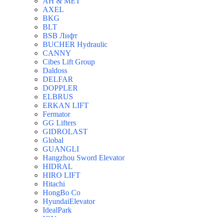
AH & MET
AXEL
BKG
BLT
BSB Лифт
BUCHER Hydraulic
CANNY
Cibes Lift Group
Daldoss
DELFAR
DOPPLER
ELBRUS
ERKAN LIFT
Fermator
GG Lifters
GIDROLAST
Global
GUANGLI
Hangzhou Sword Elevator
HIDRAL
HIRO LIFT
Hitachi
HongBo Co
HyundaiElevator
IdealPark