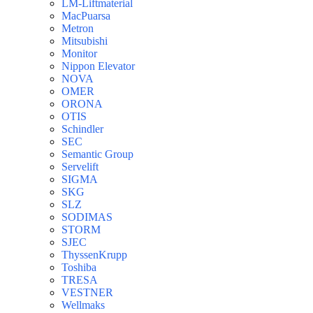
LM-Liftmaterial
MacPuarsa
Metron
Mitsubishi
Monitor
Nippon Elevator
NOVA
OMER
ORONA
OTIS
Schindler
SEC
Semantic Group
Servelift
SIGMA
SKG
SLZ
SODIMAS
STORM
SJEC
ThyssenKrupp
Toshiba
TRESA
VESTNER
Wellmaks