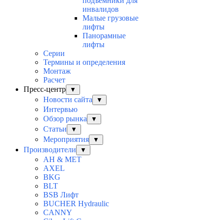
подъемники для
инвалидов
Малые грузовые
лифты
Панорамные
лифты
Серии
Термины и определения
Монтаж
Расчет
Пресс-центр
▼
Новости сайта
▼
Интервью
Обзор рынка
▼
Статьи
▼
Мероприятия
▼
Производители
▼
AH & MET
AXEL
BKG
BLT
BSB Лифт
BUCHER Hydraulic
CANNY