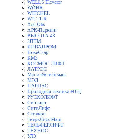
WELLS Elevator
WÖHR
WITCHEL
WITTUR
Xizi Otis
АРК-Паркинг
ВЫСОТА 43
ЗПТМ
ИНВАПРОМ
НоваСтар
КМЗ
КОСМОС ЛИФТ
ЛАТРЭС
Могилёвлифтмаш
МЭЛ
ПАРНАС
Приводная техника НТЦ
РУСКОЛИФТ
Сиблифт
СитиЛифт
Стилкон
ТверьЛифтМаш
ТЕЛЬФЕРЛИФТ
ТЕХНОС
УЛЗ