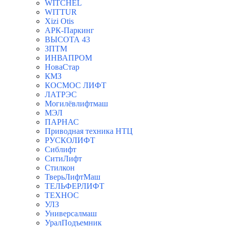
WITCHEL
WITTUR
Xizi Otis
АРК-Паркинг
ВЫСОТА 43
ЗПТМ
ИНВАПРОМ
НоваСтар
КМЗ
КОСМОС ЛИФТ
ЛАТРЭС
Могилёвлифтмаш
МЭЛ
ПАРНАС
Приводная техника НТЦ
РУСКОЛИФТ
Сиблифт
СитиЛифт
Стилкон
ТверьЛифтМаш
ТЕЛЬФЕРЛИФТ
ТЕХНОС
УЛЗ
Универсалмаш
УралПодъемник