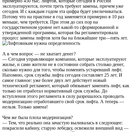
примерно 450 тыс. лифтов, которые сегодня в России
эксплуатируются, почти треть требуют замены, причем уже
сегодня. И с каждым годом эта цифра будет увеличиваться.
Потому что на практике в год заменяется примерно в 10 раз
меньше, чем требуется. При этом до сих пор на
государственном уровне нет какой-то сформированной и
утвержденной программы, которая бы регламентировала
процесс замены лифтов хотя бы на ближайшие три—пять лет.
А в чем вопрос — не хватает денег?
— Сегодня управляющие компании, которые эксплуатируют
жилье, и сами жители не в состоянии собрать столько денег,
сколько нужно для того, чтобы поменять устаревший лифт.
Напомню, срок службы лифта сегодня составляет 25 лет. И
самое главное: уже более двух лет действует новый
технический регламент, который обязывает заменять лифт, как
только он отработал нормативный срок службы. До
вступления этого регламента в силу разрешалось проводить
модернизацию отработавшего свой срок лифта. А теперь —
нельзя. Только замена!
Чем же была плоха модернизация?
— Тем, что реально она зачастую выливалась в следующее:
покрасили кабину, старую лебедку, освежили внешний вид —