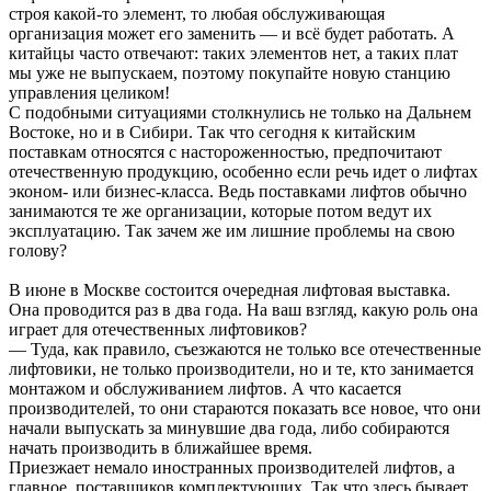
строя какой-то элемент, то любая обслуживающая
организация может его заменить — и всё будет работать. А
китайцы часто отвечают: таких элементов нет, а таких плат
мы уже не выпускаем, поэтому покупайте новую станцию
управления целиком!
С подобными ситуациями столкнулись не только на Дальнем
Востоке, но и в Сибири. Так что сегодня к китайским
поставкам относятся с настороженностью, предпочитают
отечественную продукцию, особенно если речь идет о лифтах
эконом- или бизнес-класса. Ведь поставками лифтов обычно
занимаются те же организации, которые потом ведут их
эксплуатацию. Так зачем же им лишние проблемы на свою
голову?
В июне в Москве состоится очередная лифтовая выставка.
Она проводится раз в два года. На ваш взгляд, какую роль она
играет для отечественных лифтовиков?
— Туда, как правило, съезжаются не только все отечественные
лифтовики, не только производители, но и те, кто занимается
монтажом и обслуживанием лифтов. А что касается
производителей, то они стараются показать все новое, что они
начали выпускать за минувшие два года, либо собираются
начать производить в ближайшее время.
Приезжает немало иностранных производителей лифтов, а
главное, поставщиков комплектующих. Так что здесь бывает