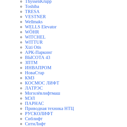
ThyssenKrupp
Toshiba
TRESA
VESTNER
Wellmaks
WELLS Elevator
WÖHR
WITCHEL
WITTUR
Xizi Otis
АРК-Паркинг
ВЫСОТА 43
ЗПТМ
ИНВАПРОМ
НоваСтар
КМЗ
КОСМОС ЛИФТ
ЛАТРЭС
Могилёвлифтмаш
МЭЛ
ПАРНАС
Приводная техника НТЦ
РУСКОЛИФТ
Сиблифт
СитиЛифт