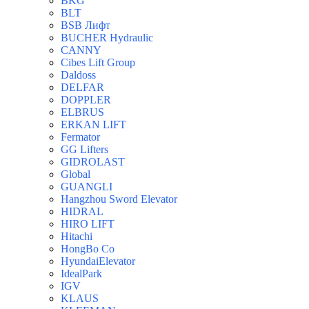
BKG
BLT
BSB Лифт
BUCHER Hydraulic
CANNY
Cibes Lift Group
Daldoss
DELFAR
DOPPLER
ELBRUS
ERKAN LIFT
Fermator
GG Lifters
GIDROLAST
Global
GUANGLI
Hangzhou Sword Elevator
HIDRAL
HIRO LIFT
Hitachi
HongBo Co
HyundaiElevator
IdealPark
IGV
KLAUS