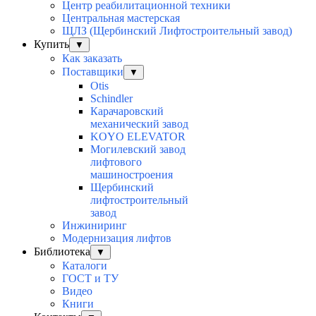
Центр реабилитационной техники
Центральная мастерская
ЩЛЗ (Щербинский Лифтостроительный завод)
Купить
▼
Как заказать
Поставщики
▼
Otis
Schindler
Карачаровский
механический завод
KOYO ELEVATOR
Могилевский завод
лифтового
машиностроения
Щербинский
лифтостроительный
завод
Инжиниринг
Модернизация лифтов
Библиотека
▼
Каталоги
ГОСТ и ТУ
Видео
Книги