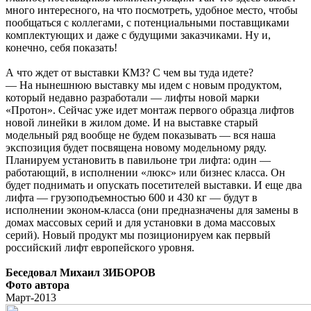
много интересного, на что посмотреть, удобное место, чтобы
пообщаться с коллегами, с потенциальными поставщиками
комплектующих и даже с будущими заказчиками. Ну и,
конечно, себя показать!
А что ждет от выставки КМЗ? С чем вы туда идете?
— На нынешнюю выставку мы идем с новым продуктом,
который недавно разработали — лифты новой марки
«Протон». Сейчас уже идет монтаж первого образца лифтов
новой линейки в жилом доме. И на выставке старый
модельный ряд вообще не будем показывать — вся наша
экспозиция будет посвящена новому модельному ряду.
Планируем установить в павильоне три лифта: один —
работающий, в исполнении «люкс» или бизнес класса. Он
будет поднимать и опускать посетителей выставки. И еще два
лифта — грузоподъемностью 600 и 430 кг — будут в
исполнении эконом-класса (они предназначены для замены в
домах массовых серий и для установки в дома массовых
серий). Новый продукт мы позиционируем как первый
российский лифт европейского уровня.
Беседовал Михаил ЗИБОРОВ
Фото автора
Март-2013