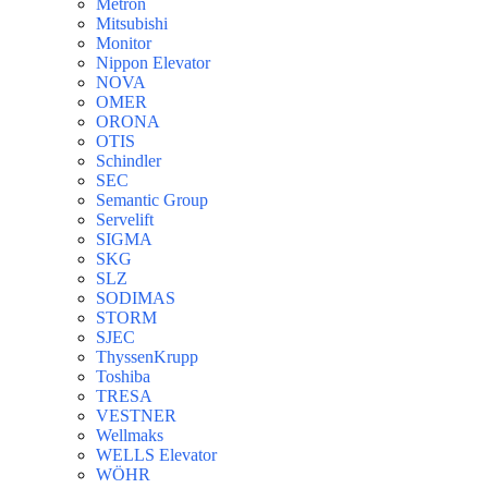
Metron
Mitsubishi
Monitor
Nippon Elevator
NOVA
OMER
ORONA
OTIS
Schindler
SEC
Semantic Group
Servelift
SIGMA
SKG
SLZ
SODIMAS
STORM
SJEC
ThyssenKrupp
Toshiba
TRESA
VESTNER
Wellmaks
WELLS Elevator
WÖHR