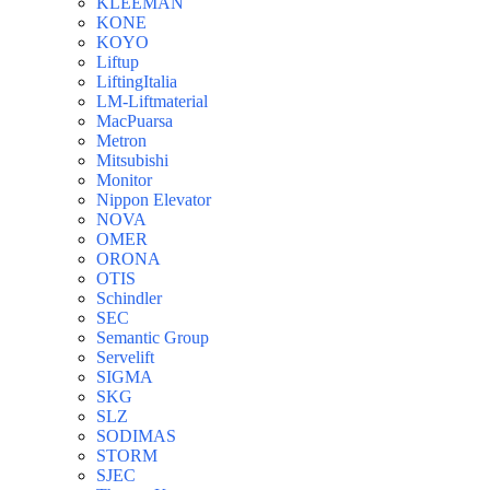
KLEEMAN
KONE
KOYO
Liftup
LiftingItalia
LM-Liftmaterial
MacPuarsa
Metron
Mitsubishi
Monitor
Nippon Elevator
NOVA
OMER
ORONA
OTIS
Schindler
SEC
Semantic Group
Servelift
SIGMA
SKG
SLZ
SODIMAS
STORM
SJEC