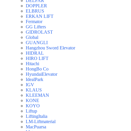
DELFAR
DOPPLER
ELBRUS
ERKAN LIFT
Fermator
GG Lifters
GIDROLAST
Global
GUANGLI
Hangzhou Sword Elevator
HIDRAL
HIRO LIFT
Hitachi
HongBo Co
HyundaiElevator
IdealPark
IGV
KLAUS
KLEEMAN
KONE
KOYO
Liftup
LiftingItalia
LM-Liftmaterial
MacPuarsa