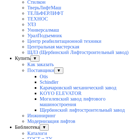
Стилкон
ТверьЛифтМаш
ТЕЛЬФЕРЛИФТ
ТЕХНОС
УЛЗ
Универсалмаш
УралПодъемник
Центр реабилитационной техники
Центральная мастерская
ЩЛЗ (Щербинский Лифтостроительный завод)
Купить
▼
Как заказать
Поставщики
▼
Otis
Schindler
Карачаровский механический завод
KOYO ELEVATOR
Могилевский завод лифтового
машиностроения
Щербинский лифтостроительный завод
Инжиниринг
Модернизация лифтов
Библиотека
▼
Каталоги
ГОСТ и ТУ