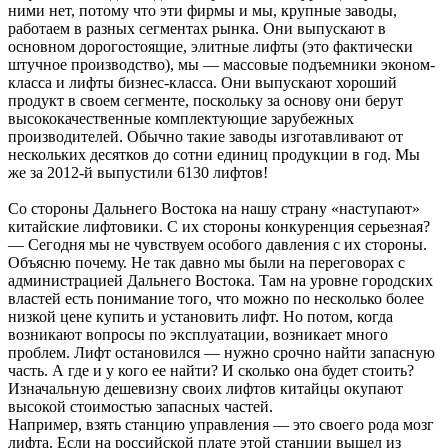
ними нет, потому что эти фирмы и мы, крупные заводы,
работаем в разных сегментах рынка. Они выпускают в
основном дорогостоящие, элитные лифты (это фактически
штучное производство), мы — массовые подъемники эконом-
класса и лифты бизнес-класса. Они выпускают хороший
продукт в своем сегменте, поскольку за основу они берут
высококачественные комплектующие зарубежных
производителей. Обычно такие заводы изготавливают от
нескольких десятков до сотни единиц продукции в год. Мы
же за 2012-й выпустили 6130 лифтов!
Со стороны Дальнего Востока на нашу страну «наступают»
китайские лифтовики. С их стороны конкуренция серьезная?
— Сегодня мы не чувствуем особого давления с их стороны.
Объясню почему. Не так давно мы были на переговорах с
администрацией Дальнего Востока. Там на уровне городских
властей есть понимание того, что можно по несколько более
низкой цене купить и установить лифт. Но потом, когда
возникают вопросы по эксплуатации, возникает много
проблем. Лифт остановился — нужно срочно найти запасную
часть. А где и у кого ее найти? И сколько она будет стоить?
Изначальную дешевизну своих лифтов китайцы окупают
высокой стоимостью запасных частей.
Например, взять станцию управления — это своего рода мозг
лифта. Если на российской плате этой станции вышел из