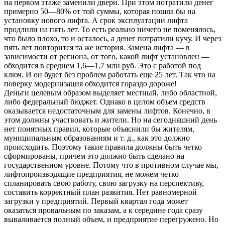
на первом этаже заменили двери. При этом потратили денег
примерно 50—80% от той суммы, которая пошла бы на
установку нового лифта. А срок эксплуатации лифта
продлили на пять лет. То есть реально ничего не поменялось,
что было плохо, то и осталось, а денег потратили кучу. И через
пять лет повторится та же история. Замена лифта — в
зависимости от региона, от того, какой лифт установлен —
обходится в среднем 1,6—1,7 млн руб. Это с работой под
ключ. И он будет без проблем работать еще 25 лет. Так что на
поверку модернизация обходится гораздо дороже!
Деньги целевым образом выделяет местный, либо областной,
либо федеральный бюджет. Однако в целом объем средств
оказывается недостаточным для замены лифтов. Конечно, в
этом должны участвовать и жители. Но на сегодняшний день
нет понятных правил, которые объяснили бы жителям,
муниципальным образованиям и т. д., как это должно
происходить. Поэтому такие правила должны быть четко
сформированы, причем это должно быть сделано на
государственном уровне. Потому что в противном случае мы,
лифтопроизводящие предприятия, не можем четко
спланировать свою работу, свою загрузку на перспективу,
составить корректный план развития. Нет равномерной
загрузки у предприятий. Первый квартал года может
оказаться провальным по заказам, а к середине года сразу
вываливается полный объем, и предприятие перегружено. Но