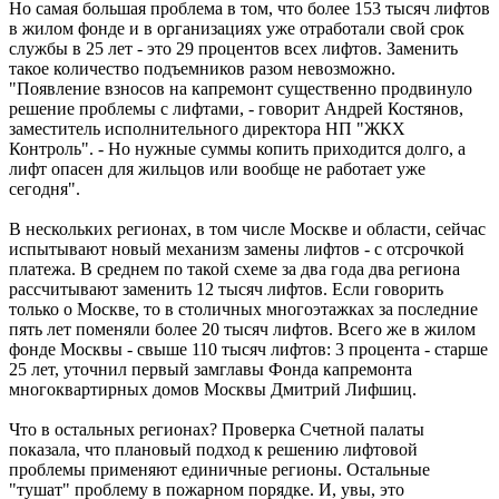
Но самая большая проблема в том, что более 153 тысяч лифтов
в жилом фонде и в организациях уже отработали свой срок
службы в 25 лет - это 29 процентов всех лифтов. Заменить
такое количество подъемников разом невозможно.
"Появление взносов на капремонт существенно продвинуло
решение проблемы с лифтами, - говорит Андрей Костянов,
заместитель исполнительного директора НП "ЖКХ
Контроль". - Но нужные суммы копить приходится долго, а
лифт опасен для жильцов или вообще не работает уже
сегодня".
В нескольких регионах, в том числе Москве и области, сейчас
испытывают новый механизм замены лифтов - с отсрочкой
платежа. В среднем по такой схеме за два года два региона
рассчитывают заменить 12 тысяч лифтов. Если говорить
только о Москве, то в столичных многоэтажках за последние
пять лет поменяли более 20 тысяч лифтов. Всего же в жилом
фонде Москвы - свыше 110 тысяч лифтов: 3 процента - старше
25 лет, уточнил первый замглавы Фонда капремонта
многоквартирных домов Москвы Дмитрий Лифшиц.
Что в остальных регионах? Проверка Счетной палаты
показала, что плановый подход к решению лифтовой
проблемы применяют единичные регионы. Остальные
"тушат" проблему в пожарном порядке. И, увы, это