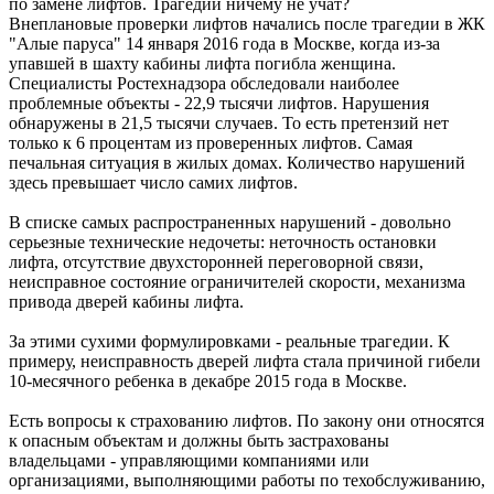
по замене лифтов. Трагедии ничему не учат?
Внеплановые проверки лифтов начались после трагедии в ЖК
"Алые паруса" 14 января 2016 года в Москве, когда из-за
упавшей в шахту кабины лифта погибла женщина.
Специалисты Ростехнадзора обследовали наиболее
проблемные объекты - 22,9 тысячи лифтов. Нарушения
обнаружены в 21,5 тысячи случаев. То есть претензий нет
только к 6 процентам из проверенных лифтов. Самая
печальная ситуация в жилых домах. Количество нарушений
здесь превышает число самих лифтов.
В списке самых распространенных нарушений - довольно
серьезные технические недочеты: неточность остановки
лифта, отсутствие двухсторонней переговорной связи,
неисправное состояние ограничителей скорости, механизма
привода дверей кабины лифта.
За этими сухими формулировками - реальные трагедии. К
примеру, неисправность дверей лифта стала причиной гибели
10-месячного ребенка в декабре 2015 года в Москве.
Есть вопросы к страхованию лифтов. По закону они относятся
к опасным объектам и должны быть застрахованы
владельцами - управляющими компаниями или
организациями, выполняющими работы по техобслуживанию,