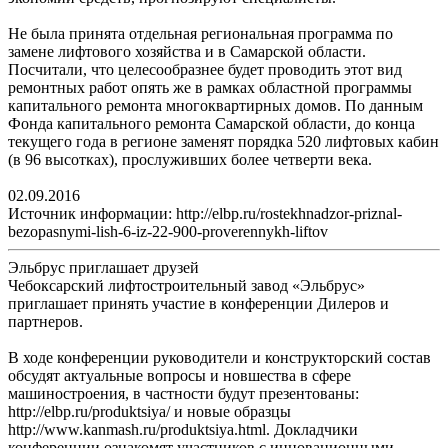
Не была принята отдельная региональная программа по
замене лифтового хозяйства и в Самарской области.
Посчитали, что целесообразнее будет проводить этот вид
ремонтных работ опять же в рамках областной программы
капитального ремонта многоквартирных домов. По данным
Фонда капитального ремонта Самарской области, до конца
текущего года в регионе заменят порядка 520 лифтовых кабин
(в 96 высотках), прослуживших более четверти века.
02.09.2016
Источник информации: http://elbp.ru/rostekhnadzor-priznal-
bezopasnymi-lish-6-iz-22-900-proverennykh-liftov
Эльбрус приглашает друзей
Чебоксарский лифтостроительный завод «Эльбрус»
приглашает принять участие в конференции Дилеров и
партнеров.
В ходе конференции руководители и конструкторский состав
обсудят актуальные вопросы и новшества в сфере
машиностроения, в частности будут презентованы:
http://elbp.ru/produktsiya/ и новые образцы
http://www.kanmash.ru/produktsiya.html. Докладчики
конференции ознакомят участников с инновационными