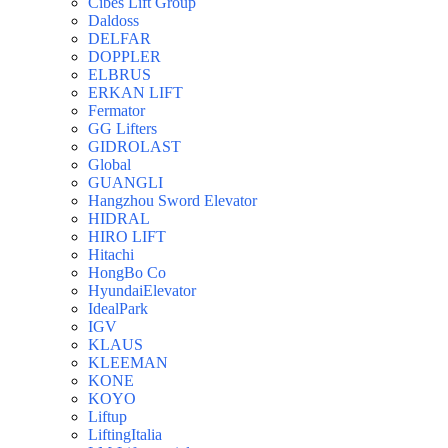
Cibes Lift Group
Daldoss
DELFAR
DOPPLER
ELBRUS
ERKAN LIFT
Fermator
GG Lifters
GIDROLAST
Global
GUANGLI
Hangzhou Sword Elevator
HIDRAL
HIRO LIFT
Hitachi
HongBo Co
HyundaiElevator
IdealPark
IGV
KLAUS
KLEEMAN
KONE
KOYO
Liftup
LiftingItalia