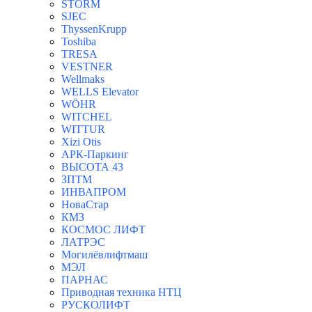
STORM
SJEC
ThyssenKrupp
Toshiba
TRESA
VESTNER
Wellmaks
WELLS Elevator
WÖHR
WITCHEL
WITTUR
Xizi Otis
АРК-Паркинг
ВЫСОТА 43
ЗПТМ
ИНВАПРОМ
НоваСтар
КМЗ
КОСМОС ЛИФТ
ЛАТРЭС
Могилёвлифтмаш
МЭЛ
ПАРНАС
Приводная техника НТЦ
РУСКОЛИФТ