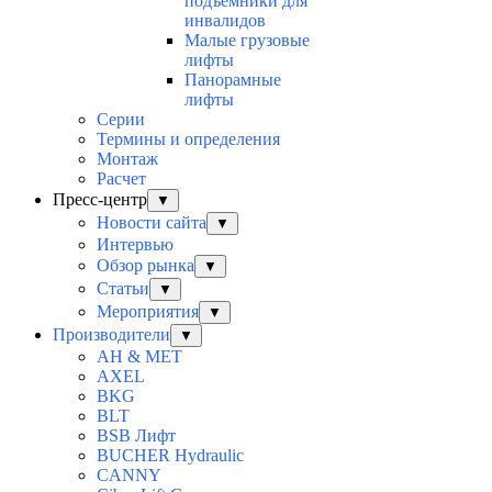
подъемники для
инвалидов
Малые грузовые
лифты
Панорамные
лифты
Серии
Термины и определения
Монтаж
Расчет
Пресс-центр
▼
Новости сайта
▼
Интервью
Обзор рынка
▼
Статьи
▼
Мероприятия
▼
Производители
▼
AH & MET
AXEL
BKG
BLT
BSB Лифт
BUCHER Hydraulic
CANNY