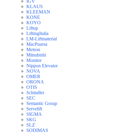
IGV
KLAUS
KLEEMAN
KONE
KOYO
Liftup
LiftingItalia
LM-Liftmaterial
MacPuarsa
Metron
Mitsubishi
Monitor
Nippon Elevator
NOVA
OMER
ORONA
OTIS
Schindler
SEC
Semantic Group
Servelift
SIGMA
SKG
SLZ
SODIMAS