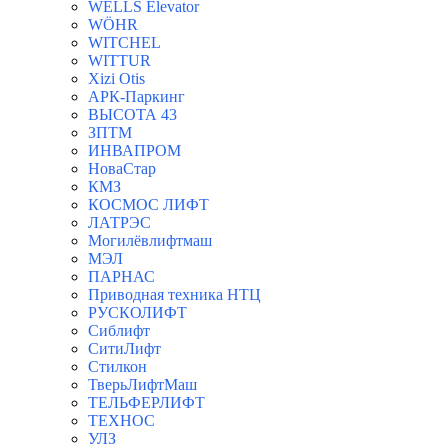
WELLS Elevator
WÖHR
WITCHEL
WITTUR
Xizi Otis
АРК-Паркинг
ВЫСОТА 43
ЗПТМ
ИНВАПРОМ
НоваСтар
КМЗ
КОСМОС ЛИФТ
ЛАТРЭС
Могилёвлифтмаш
МЭЛ
ПАРНАС
Приводная техника НТЦ
РУСКОЛИФТ
Сиблифт
СитиЛифт
Стилкон
ТверьЛифтМаш
ТЕЛЬФЕРЛИФТ
ТЕХНОС
УЛЗ