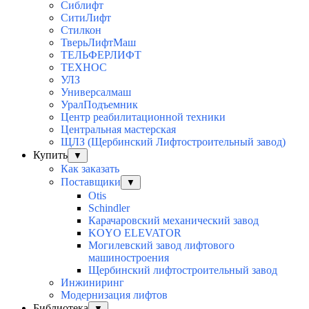
Сиблифт
СитиЛифт
Стилкон
ТверьЛифтМаш
ТЕЛЬФЕРЛИФТ
ТЕХНОС
УЛЗ
Универсалмаш
УралПодъемник
Центр реабилитационной техники
Центральная мастерская
ЩЛЗ (Щербинский Лифтостроительный завод)
Купить
▼
Как заказать
Поставщики
▼
Otis
Schindler
Карачаровский механический завод
KOYO ELEVATOR
Могилевский завод лифтового
машиностроения
Щербинский лифтостроительный завод
Инжиниринг
Модернизация лифтов
Библиотека
▼