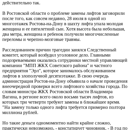
действительно так.
В Ростовской области о проблеме замены лифтов заговорили
после того, как совсем недавно, 28 июля в одной из
многоэтажек Ростова-на-Дону в шахту лифта упала молодая
женщина и ее пятилетний сын. Хотя высота была небольшая,
два метра, женщина и ребенок получили многочисленные
переломы и черепно-мозговые травмы.
Расследованием причин трагедии занялся Следственный
комитет, который возбудил уголовное дело. Главными
подозреваемыми оказались сотрудники местной управляющей
компании "МПП ЖКХ Советского района" и частного
предприятия "Эрл", которое занималось обслуживанием
лифтов в злополучной десятиэтажке. В свою очередь
администрация Ростов-на-Дону объявила о начале проведения
внеочередной проверки всего лифтового хозяйства города. По
словам министра ЖКХ Ростовской области Владимира
Вагина, в регионе всего около восьми тысяч лифтов, из
которых три четверти требуют замены в ближайшее время.
"На замену только одного лифта требуется примерно полтора
миллиона рублей.
Но такие деньги одномоментно найти крайне сложно,
практически невозможно, - констатирует чиновник. - В год по