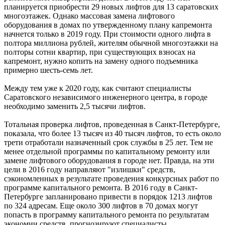
планируется приобрести 29 новых лифтов для 13 саратовских
многоэтажек. Однако массовая замена лифтового
оборудования в домах по утвержденному плану капремонта
начнется только в 2019 году. При стоимости одного лифта в
полтора миллиона рублей, жителям обычной многоэтажки на
полторы сотни квартир, при существующих взносах на
капремонт, нужно копить на замену одного подъемника
примерно шесть-семь лет.
Между тем уже к 2020 году, как считают специалисты
Саратовского независимого инженерного центра, в городе
необходимо заменить 2,5 тысячи лифтов.
Тотальная проверка лифтов, проведенная в Санкт-Петербурге,
показала, что более 13 тысяч из 40 тысяч лифтов, то есть около
трети отработали назначенный срок службы в 25 лет. Тем не
менее отдельной программы по капитальному ремонту или
замене лифтового оборудования в городе нет. Правда, на эти
цели в 2016 году направляют "излишки" средств,
сэкономленных в результате проведения конкурсных работ по
программе капитального ремонта. В 2016 году в Санкт-
Петербурге запланировано привести в порядок 1213 лифтов
по 324 адресам. Еще около 300 лифтов в 70 домах могут
попасть в программу капитального ремонта по результатам
экономии средств, прогнозируют специалисты.