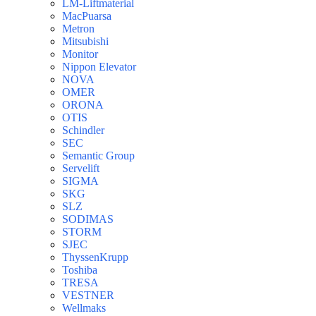
LM-Liftmaterial
MacPuarsa
Metron
Mitsubishi
Monitor
Nippon Elevator
NOVA
OMER
ORONA
OTIS
Schindler
SEC
Semantic Group
Servelift
SIGMA
SKG
SLZ
SODIMAS
STORM
SJEC
ThyssenKrupp
Toshiba
TRESA
VESTNER
Wellmaks