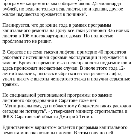
программе капремонта мы собираем около 2,5 миллиарда
рублей, но ведь не только ведь лифты, но и крыши, другое
жилое имущество нуждается в починке".
Планируется, что до конца года в рамках программы
капитального ремонта на Дону все-таки установят 336 новых
лифтов в 106 многоквартирных домах. Но полностью
проблемы это не решит.
В Саратове из семи тысячи лифтов, примерно 40 процентов
работают с истекшими сроками эксплуатации и нуждается в
замене. Время от времени из-за неисправности подъемников и
здесь происходят несчастные случаи. В июле этого года 12-
летний мальчик, пытаясь выбраться из застрявшего лифта,
упал в шахту с высоты четвертого этажа и получил серьезные
травмы.
Но специальной региональной программы по замене
лифтового оборудования в Саратове тоже нет.
"Муниципальному, да и областному бюджетам таких расходов
сегодня не потянуть", - утверждает министр строительства и
ЖКХ Саратовской области Дмитрий Тепин.
Единственным вариантом остается программа капитального
ремонта многоквартирных домов. В этом году по ней