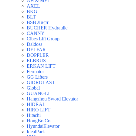
AH & MET
AXEL
BKG
BLT
BSB Лифт
BUCHER Hydraulic
CANNY
Cibes Lift Group
Daldoss
DELFAR
DOPPLER
ELBRUS
ERKAN LIFT
Fermator
GG Lifters
GIDROLAST
Global
GUANGLI
Hangzhou Sword Elevator
HIDRAL
HIRO LIFT
Hitachi
HongBo Co
HyundaiElevator
IdealPark