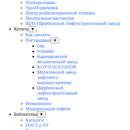
Универсалмаш
УралПодъемник
Центр реабилитационной техники
Центральная мастерская
ЩЛЗ (Щербинский Лифтостроительный завод)
Купить
▼
Как заказать
Поставщики
▼
Otis
Schindler
Карачаровский
механический завод
KOYO ELEVATOR
Могилевский завод
лифтового
машиностроения
Щербинский
лифтостроительный
завод
Инжиниринг
Модернизация лифтов
Библиотека
▼
Каталоги
ГОСТ и ТУ