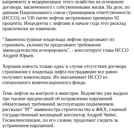
капремонту и модернизации этого хозяйства на основании
договора, заключенного с собственниками жилья. На деле, по
данным Национального союза страховщиков ответственности
(НССО), из 530 тысяч лифтов застраховано примерно 92
процента. Инциденты с лифтами в начале года этот расклад
практически не изменили.
"Законопослушные владельцы лифтов продолжают их
страховать, уклонисты продолжают требования
законодательства игнорировать", - констатирует глава НССО
Андрей Юрьев.
Хорошая новость только одна: в случае отсутствия договора
страхования у владельца лифта пострадавшие все равно
получают компенсации. Их выплачивает НССО из
специального компенсационного фонда.
Тема лифтов на контроле в минстрое. Ведомство уже выдало
три тысячи предписаний об исправлении нарушений
обязательных требований эксплуатации подъемников,
рассказал "РГ" замминистра строительства и ЖКХ, главный
государственный жилищный инспектор Андрей Чибис.
Госжилинспекции, по его словам, продолжат следить за
устранением нарушений.