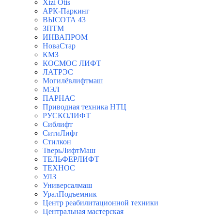
Xizi Otis
АРК-Паркинг
ВЫСОТА 43
ЗПТМ
ИНВАПРОМ
НоваСтар
КМЗ
КОСМОС ЛИФТ
ЛАТРЭС
Могилёвлифтмаш
МЭЛ
ПАРНАС
Приводная техника НТЦ
РУСКОЛИФТ
Сиблифт
СитиЛифт
Стилкон
ТверьЛифтМаш
ТЕЛЬФЕРЛИФТ
ТЕХНОС
УЛЗ
Универсалмаш
УралПодъемник
Центр реабилитационной техники
Центральная мастерская