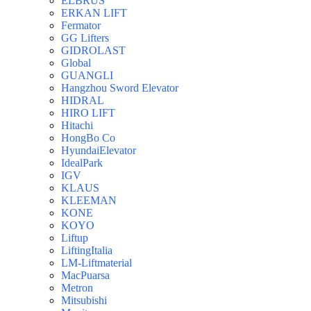
ELBRUS
ERKAN LIFT
Fermator
GG Lifters
GIDROLAST
Global
GUANGLI
Hangzhou Sword Elevator
HIDRAL
HIRO LIFT
Hitachi
HongBo Co
HyundaiElevator
IdealPark
IGV
KLAUS
KLEEMAN
KONE
KOYO
Liftup
LiftingItalia
LM-Liftmaterial
MacPuarsa
Metron
Mitsubishi