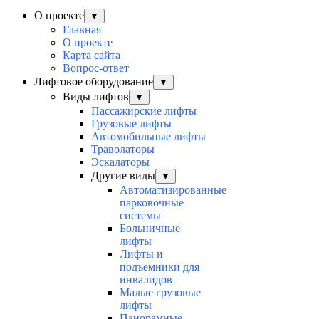
О проекте
▼
Главная
О проекте
Карта сайта
Вопрос-ответ
Лифтовое оборудование
▼
Виды лифтов
▼
Пассажирские лифты
Грузовые лифты
Автомобильные лифты
Траволаторы
Эскалаторы
Другие виды
▼
Автоматизированные
парковочные
системы
Больничные
лифты
Лифты и
подъемники для
инвалидов
Малые грузовые
лифты
Панорамные