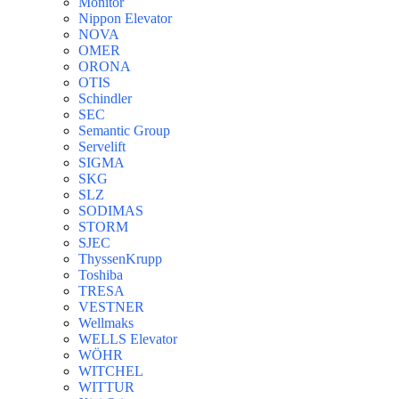
Monitor
Nippon Elevator
NOVA
OMER
ORONA
OTIS
Schindler
SEC
Semantic Group
Servelift
SIGMA
SKG
SLZ
SODIMAS
STORM
SJEC
ThyssenKrupp
Toshiba
TRESA
VESTNER
Wellmaks
WELLS Elevator
WÖHR
WITCHEL
WITTUR