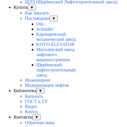
ЩЛЗ (Щербинский Лифтостроительный завод)
Купить
▼
Как заказать
Поставщики
▼
Otis
Schindler
Карачаровский
механический завод
KOYO ELEVATOR
Могилевский завод
лифтового
машиностроения
Щербинский
лифтостроительный
завод
Инжиниринг
Модернизация лифтов
Библиотека
▼
Каталоги
ГОСТ и ТУ
Видео
Книги
Контакты
▼
Обратная связь